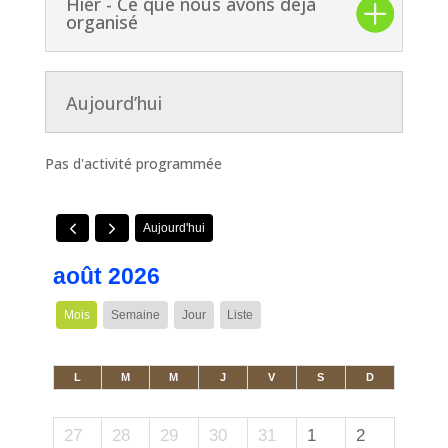
Hier - Ce que nous avons déjà
organisé
Aujourd’hui
Pas d'activité programmée
Aujourd'hui
août 2026
Mois
Semaine
Jour
Liste
L
M
M
J
V
S
D
27
28
29
30
31
1
2