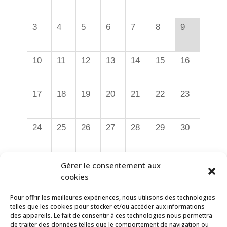
3
4
5
6
7
8
9
10
11
12
13
14
15
16
17
18
19
20
21
22
23
24
25
26
27
28
29
30
31
1
2
3
4
5
6
Gérer le consentement aux
cookies
Pour offrir les meilleures expériences, nous utilisons des technologies
telles que les cookies pour stocker et/ou accéder aux informations
Demain - Projets et
des appareils. Le fait de consentir à ces technologies nous permettra
suggestions
de traiter des données telles que le comportement de navigation ou