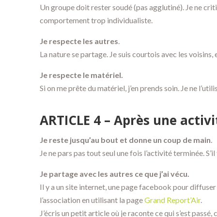
Un groupe doit rester soudé (pas agglutiné). Je ne criti
comportement trop individualiste.
Je respecte les autres
.
La nature se partage. Je suis courtois avec les voisins, e
Je respecte le matériel.
Si on me prête du matériel, j’en prends soin. Je ne l’util
ARTICLE 4 – Après une activi
Je reste jusqu’au bout et donne un coup de main
.
Je ne pars pas tout seul une fois l’activité terminée. S’i
Je partage avec les autres ce que j’ai vécu.
Il y a un site internet, une page facebook pour diffuser 
l’association en utilisant la page
Grand Report’Air
.
J’écris un petit article où je raconte ce qui s’est passé, 