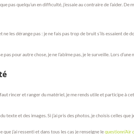
que pas quelqu’un en difficulté, j’essaie au contraire de l’aider. De 
t ne les dérange pas : je ne fais pas trop de bruit s’ils essaient de d
ise pas pour autre chose, je ne l’abîme pas, je le surveille. Lors d’une
té
l faut rincer et ranger du matériel, je me rends utile et participe à ce
du texte et des images. Si j’ai pris des photos, je choisis celles que
ce que j’ai ressenti et dans tous les cas je renseigne le
questionn’Air 