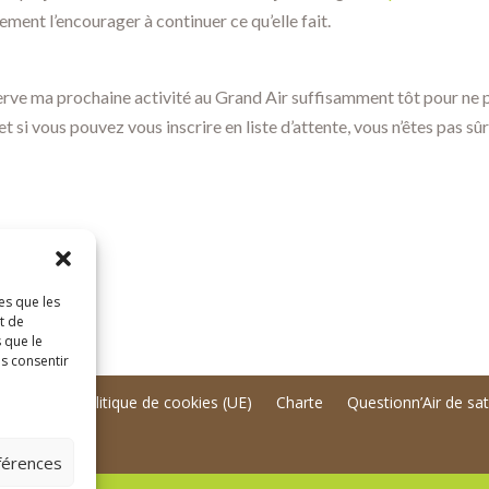
ement l’encourager à continuer ce qu’elle fait.
erve ma prochaine activité au Grand Air suffisamment tôt pour ne p
t si vous pouvez vous inscrire en liste d’attente, vous n’êtes pas sûr
es que les
t de
 que le
as consentir
ntialité
Politique de cookies (UE)
Charte
Questionn’Air de sat
éférences