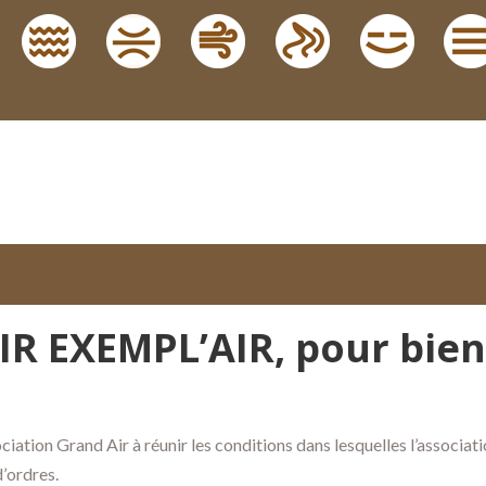
 EXEMPL’AIR, pour bien 
ciation Grand Air à réunir les conditions
dans lesquelles
l’associat
d
’
ordr
es.