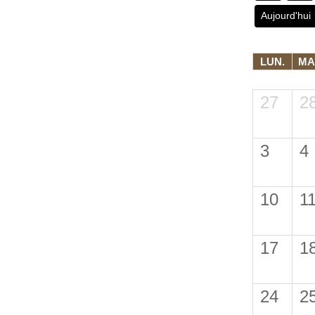
Aujourd'hui
LUN.
MA
27
2
3
4
10
1
17
1
24
2