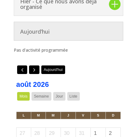
Hier - Ce que nous avons déjà
organisé
Aujourd’hui
Pas d'activité programmée
Aujourd'hui
août 2026
Mois
Semaine
Jour
Liste
L
M
M
J
V
S
D
27
28
29
30
31
1
2