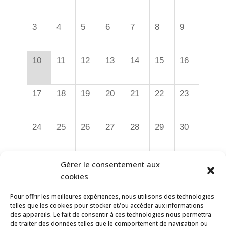
3
4
5
6
7
8
9
10
11
12
13
14
15
16
17
18
19
20
21
22
23
24
25
26
27
28
29
30
31
1
2
3
4
5
6
Gérer le consentement aux
cookies
Pour offrir les meilleures expériences, nous utilisons des technologies
telles que les cookies pour stocker et/ou accéder aux informations
Demain - Projets et
des appareils. Le fait de consentir à ces technologies nous permettra
suggestions
de traiter des données telles que le comportement de navigation ou