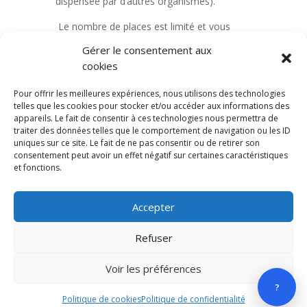
dispensée par d’autres organismes).
Le nombre de places est limité et vous
pouvez vous inscrire par mail à
ffsu@univ-
Gérer le consentement aux
reunion.fr
cookies
Ne tardez pas, inscription dans l’ordre
Pour offrir les meilleures expériences, nous utilisons des technologies
d’arrivée.
telles que les cookies pour stocker et/ou accéder aux informations des
appareils. Le fait de consentir à ces technologies nous permettra de
traiter des données telles que le comportement de navigation ou les ID
uniques sur ce site. Le fait de ne pas consentir ou de retirer son
consentement peut avoir un effet négatif sur certaines caractéristiques
et fonctions.
Accepter
Refuser
© Grandair 2025 |
Voir les préférences
Réalisation :
?
Libertyprod OI
Politique de cookies
Politique de confidentialité