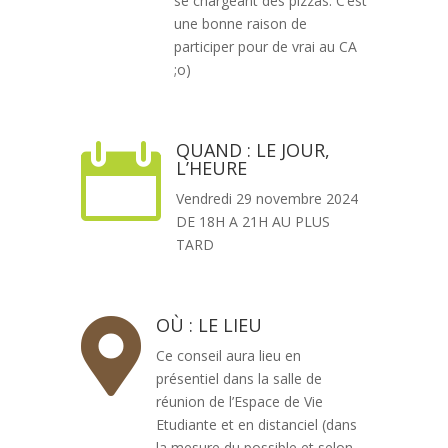
se chargeant des pizzas. C’est
une bonne raison de
participer pour de vrai au CA
;o)
QUAND : LE JOUR,

L’HEURE
Vendredi 29 novembre 2024
DE 18H A 21H AU PLUS
TARD
OÙ : LE LIEU

Ce conseil aura lieu en
présentiel dans la salle de
réunion de l’Espace de Vie
Etudiante et en distanciel (dans
la mesure du possible et selon